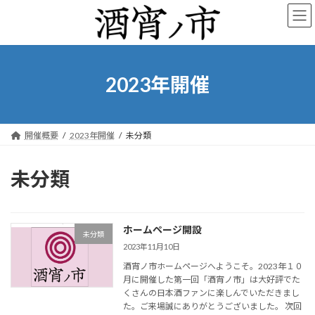
コ
ナ
ン
ビ
テ
ゲ
ン
ー
ツ
シ
へ
ョ
2023年開催
ス
ン
キ
に
ッ
移
プ
動
開催概要
2023年開催
未分類
未分類
ホームページ開設
未分類
2023年11月10日
酒宵ノ市ホームページへようこそ。2023年１０
月に開催した第一回「酒宵ノ市」は大好評でた
くさんの日本酒ファンに楽しんでいただきまし
た。ご来場誠にありがとうございました。 次回